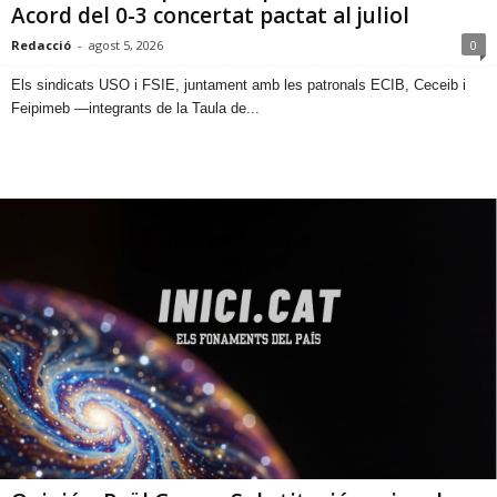
Acord del 0-3 concertat pactat al juliol
Redacció
-
agost 5, 2026
0
​Els sindicats USO i FSIE, juntament amb les patronals ECIB, Ceceib i
Feipimeb —integrants de la Taula de...