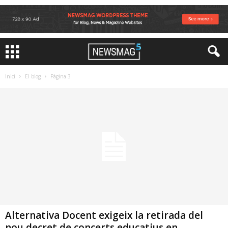
Inici
El blog
Pàgina 3
Alternativa Docent exigeix la retirada del
nou decret de concerts educatius en