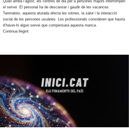
​Quan arriba l’agost, els centres de dia per a persones majors interrompen
el servei. El personal ha de descansar i gaudir de les vacances.
Tanmateix, aquesta aturada afecta les rutines, la salut i la interacció
social de les persones usuàries. Les professionals consideren que hauria
d’haver-hi algun servei que compensara aquesta manca.
Continua llegint