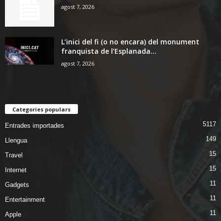
agost 7, 2026
L’inici del fi (o no encara) del monument
franquista de l’Esplanada...
agost 7, 2026
Categories populars
5117
Entrades importades
149
Llengua
15
Travel
15
Internet
11
Gadgets
11
Entertainment
11
Apple