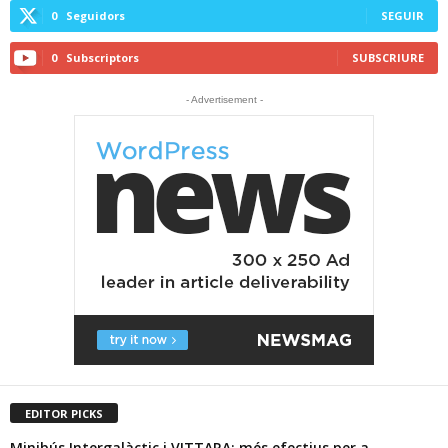
0
Seguidors
SEGUIR
0
Subscriptors
SUBSCRIURE
- Advertisement -
EDITOR PICKS
Minibús Intergalàctic i VITTARA; més efectius per a