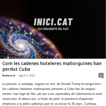
Com les cadenes hoteleres mallorquines han
perdut Cuba
Redacció
-
agost 5, 2026
0
​La pressió -o xantatge, segons es miri- de Donald Trump ha tengut èxit i
les cadenes hoteleres mallorquines presents a Cuba han fet anques
enrere i han fugit de l'illa, per por a les represàlies de l'administració nord-
americana. Acabava així, a finals de juliol, la presència d'aquestes
empreses a la perla caribenya que es va iniciar fa 36 anys. Continua