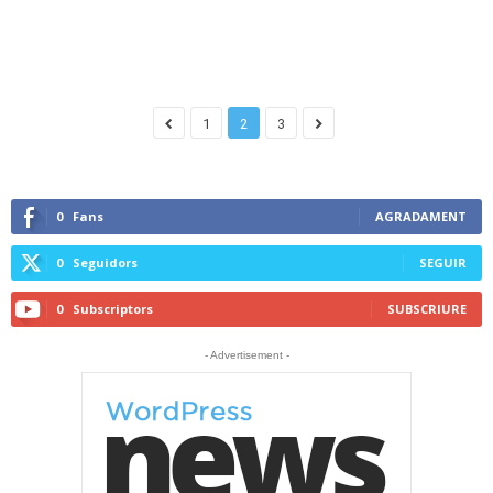
1
2
3
0
Fans
AGRADAMENT
0
Seguidors
SEGUIR
0
Subscriptors
SUBSCRIURE
- Advertisement -