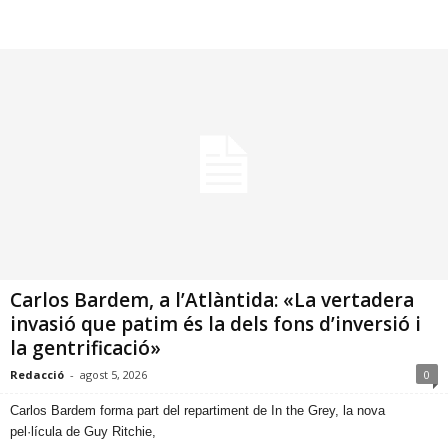
Carlos Bardem, a l’Atlàntida: «La vertadera
invasió que patim és la dels fons d’inversió i
la gentrificació»
Redacció
-
agost 5, 2026
0
​Carlos Bardem forma part del repartiment de In the Grey, la nova
pel·lícula de Guy Ritchie,