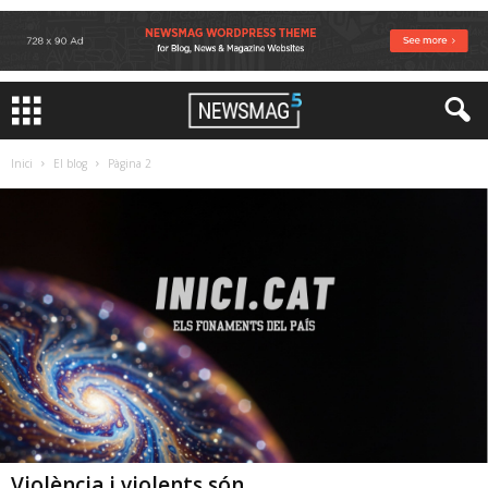
Inici
El blog
Pàgina 2
Violència i violents són