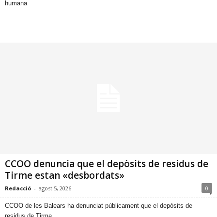
humana
CCOO denuncia que el depòsits de residus de
Tirme estan «desbordats»
Redacció
-
agost 5, 2026
0
​CCOO de les Balears ha denunciat públicament que el depòsits de
residus de Tirme