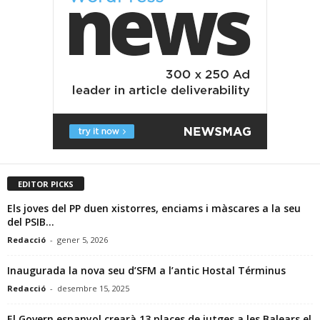
EDITOR PICKS
Els joves del PP duen xistorres, enciams i màscares a la seu
del PSIB...
Redacció
-
gener 5, 2026
Inaugurada la nova seu d’SFM a l’antic Hostal Términus
Redacció
-
desembre 15, 2025
El Govern espanyol crearà 13 places de jutges a les Balears el