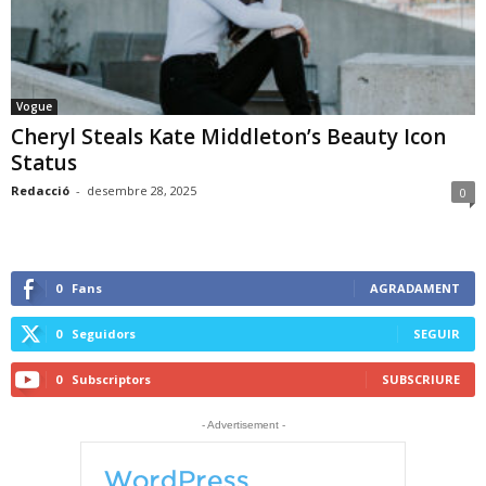
Vogue
Cheryl Steals Kate Middleton’s Beauty Icon
Status
Redacció
-
desembre 28, 2025
0
0
Fans
AGRADAMENT
0
Seguidors
SEGUIR
0
Subscriptors
SUBSCRIURE
- Advertisement -