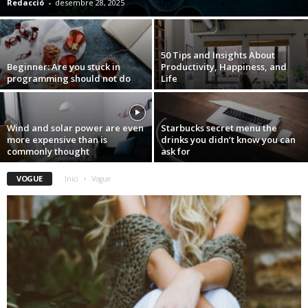
Redacció
-
desembre 28, 2025
50 Tips and Insights About
Beginner: Are you stuck in
Productivity, Happiness, and
programming should not do
Life
Wind and solar power are even
Starbucks secret menu the
more expensive than is
drinks you didn’t know you can
commonly thought
ask for
VOGUE
Inici
Vogue