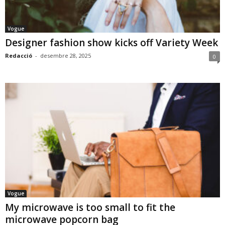
Vogue
Designer fashion show kicks off Variety Week
Redacció
-
desembre 28, 2025
0
Vogue
My microwave is too small to fit the
microwave popcorn bag