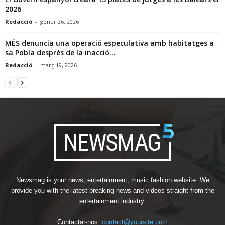
2026
Redacció
-
gener 26, 2026
MÉS denuncia una operació especulativa amb habitatges a
sa Pobla després de la inacció...
Redacció
-
març 19, 2026
Newsmag is your news, entertainment, music fashion website. We
provide you with the latest breaking news and videos straight from the
entertainment industry.
Contactar-nos:
contact@yoursite.com