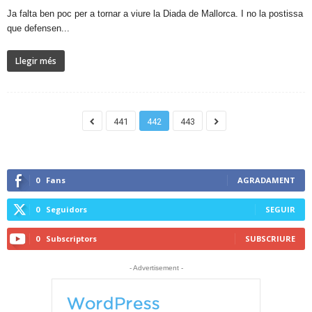
​Ja falta ben poc per a tornar a viure la Diada de Mallorca. I no la postissa
que defensen...
Llegir més
441
442
443
0
Fans
AGRADAMENT
0
Seguidors
SEGUIR
0
Subscriptors
SUBSCRIURE
- Advertisement -