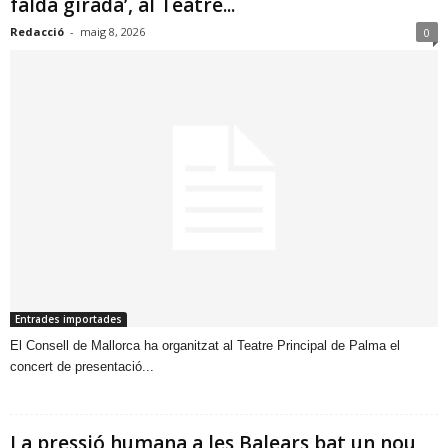
falda girada’, al Teatre...
Redacció
-
maig 8, 2026
0
Entrades importades
​El Consell de Mallorca ha organitzat al Teatre Principal de Palma el
concert de presentació...
La pressió humana a les Balears bat un nou