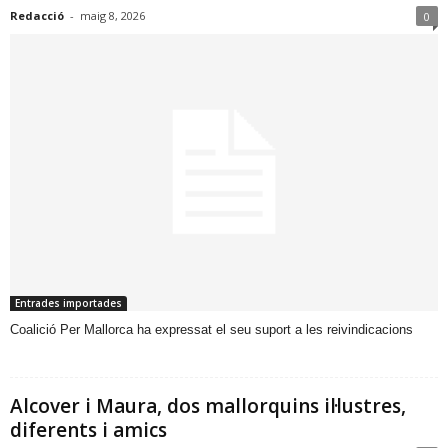
Redacció
-
maig 8, 2026
0
Entrades importades
​Coalició Per Mallorca ha expressat el seu suport a les reivindicacions
Alcover i Maura, dos mallorquins il·lustres,
diferents i amics