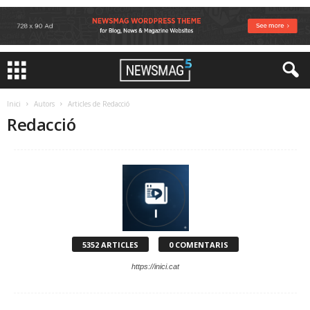
Inici
Autors
Articles de Redacció
Redacció
5352 ARTICLES
0 COMENTARIS
https://inici.cat