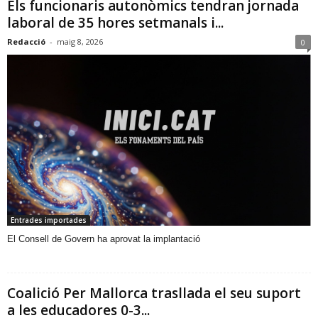
Els funcionaris autonòmics tendran jornada
laboral de 35 hores setmanals i...
Redacció
-
maig 8, 2026
0
Entrades importades
​El Consell de Govern ha aprovat la implantació
Coalició Per Mallorca trasllada el seu suport
a les educadores 0-3...