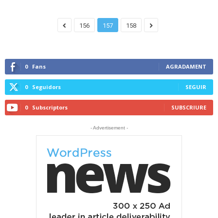
156
157
158
0
Fans
AGRADAMENT
0
Seguidors
SEGUIR
0
Subscriptors
SUBSCRIURE
- Advertisement -