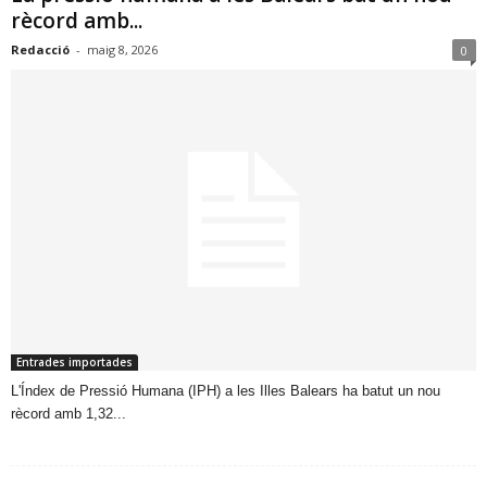
rècord amb...
Redacció
-
maig 8, 2026
0
Entrades importades
​L'Índex de Pressió Humana (IPH) a les Illes Balears ha batut un nou
rècord amb 1,32...