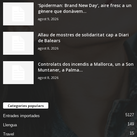
‘Spiderman: Brand New Day’, aire fresc a un
gènere que donàvem...
agost 9, 2026
Allau de mostres de solidaritat cap a Diari
de Balears
agost 8, 2026
Controlats dos incendis a Mallorca, un a Son
Muntaner, a Palma...
agost 8, 2026
Categories populars
5127
Entrades importades
149
Llengua
15
Travel